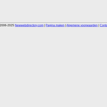
 2006-2025
Newwebdirectory.com
|
Pagina maken
|
Algemene voorwaarden
|
Cont