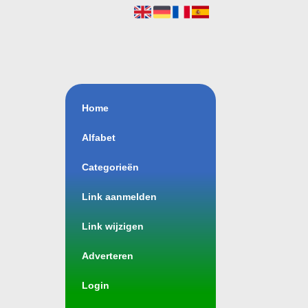
Home
Alfabet
Categorieën
Link aanmelden
Link wijzigen
Adverteren
Login